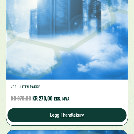
velges
på
produktsiden
VPS – LITEN PAKKE
OPPRINNELIG
NÅVÆRENDE
KR
370,00
KR
270,00
EKS. MVA
PRIS
PRIS
VAR:
ER:
Legg i handlekurv
KR 370,00.
KR 270,00.