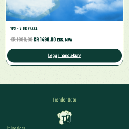
VPS – STOR PAKKE
OPPRINNELIG
NÅVÆRENDE
KR
1999,00
KR
1499,00
EKS. MVA
PRIS
PRIS
VAR:
ER:
Legg i handlekurv
KR 1999,00.
KR 1499,00.
Trønder Data
Minesider