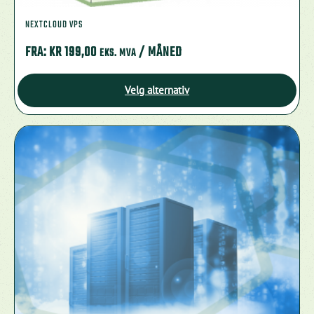
NEXTCLOUD VPS
FRA:
KR
199,00
/ MÅNED
EKS. MVA
Velg alternativ
Dette
produktet
har
flere
varianter.
Alternativene
kan
velges
på
produktsiden