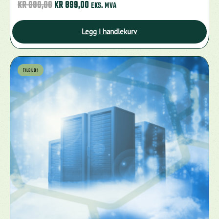
OPPRINNELIG
NÅVÆRENDE
KR
999,00
KR
899,00
EKS. MVA
PRIS
PRIS
VAR:
ER:
Legg i handlekurv
KR 999,00.
KR 899,00.
TILBUD!