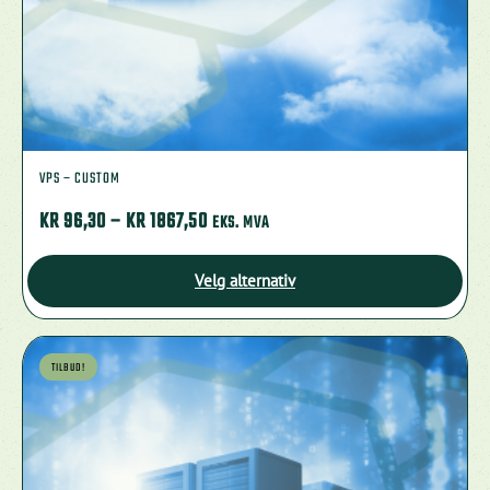
VPS – CUSTOM
PRISOMRÅDE:
KR
96,30
–
KR
1867,50
EKS. MVA
KR 96,30
TIL
Velg alternativ
KR 1867,50
Dette
produktet
TILBUD!
har
flere
varianter.
Alternativene
kan