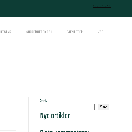
469 63 541
SUTSTYR
SIKKERHETSKOPI
TJENESTER
VPS
Søk
Søk
Nye artikler