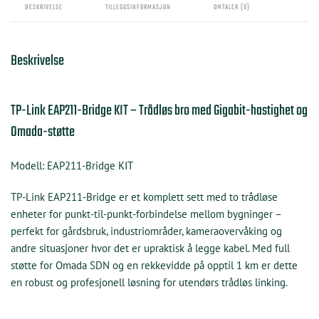
til-
BESKRIVELSE
TILLEGGSINFORMASJON
OMTALER (0)
punkt-
bro
med
Beskrivelse
Omada-
støtte
TP-Link EAP211-Bridge KIT – Trådløs bro med Gigabit-hastighet og
antall
Omada-støtte
Modell:
EAP211-Bridge KIT
TP-Link EAP211-Bridge er et komplett sett med to trådløse
enheter for punkt-til-punkt-forbindelse mellom bygninger –
perfekt for gårdsbruk, industriområder, kameraovervåking og
andre situasjoner hvor det er upraktisk å legge kabel. Med full
støtte for Omada SDN og en rekkevidde på opptil 1 km er dette
en robust og profesjonell løsning for utendørs trådløs linking.