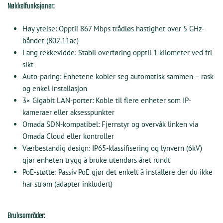
Nøkkelfunksjoner:
Høy ytelse:
Opptil 867 Mbps trådløs hastighet over 5 GHz-
båndet (802.11ac)
Lang rekkevidde:
Stabil overføring opptil 1 kilometer ved fri
sikt
Auto-paring:
Enhetene kobler seg automatisk sammen – rask
og enkel installasjon
3× Gigabit LAN-porter:
Koble til flere enheter som IP-
kameraer eller aksesspunkter
Omada SDN-kompatibel:
Fjernstyr og overvåk linken via
Omada Cloud eller kontroller
Værbestandig design:
IP65-klassifisering og lynvern (6kV)
gjør enheten trygg å bruke utendørs året rundt
PoE-støtte:
Passiv PoE gjør det enkelt å installere der du ikke
har strøm (adapter inkludert)
Bruksområder: