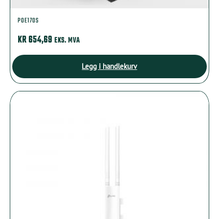
POE170S
KR
654,69
EKS. MVA
Legg i handlekurv