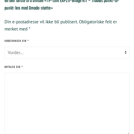
Bli den første til å omtale «TP-Link EAP211-Bridge KIT – Trådløs punkt-til-
punkt-bro med Omada-støtte»
Din e-postadresse vil ikke bli publisert.
Obligatoriske felt er
merket med
*
VURDERINGEN DIN
*
OMTALEN DIN
*