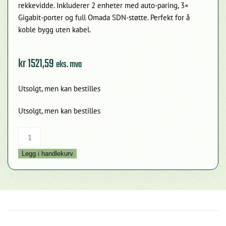
rekkevidde. Inkluderer 2 enheter med auto-paring, 3×
Gigabit-porter og full Omada SDN-støtte. Perfekt for å
koble bygg uten kabel.
kr
1521,59
eks. mva
Utsolgt, men kan bestilles
Utsolgt, men kan bestilles
TP-
Link
Legg i handlekurv
EAP211-
Bridge
KIT
–
Trådløs
punkt-