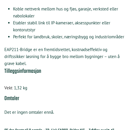
Koble nettverk mellom
hus og fjøs
,
garasje
,
verksted
eller
nabolokaler
Etabler
stabil link til IP-kameraer
, aksesspunkter eller
kontorutstyr
Perfekt for
landbruk
,
skoler
,
næringsbygg
og
industriområder
EAP211-Bridge er en fremtidsrettet, kostnadseffektiv og
driftssikker løsning for å bygge bro mellom bygninger – uten å
grave kabel.
Tilleggsinformasjon
Vekt
1,32 kg
Omtaler
Det er ingen omtaler ennå.