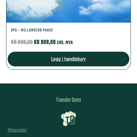
VPS – MELLOMSTOR PAKKE
OPPRINNELIG
NÅVÆRENDE
KR
999,00
KR
899,00
EKS. MVA
PRIS
PRIS
VAR:
ER:
Legg i handlekurv
KR 999,00.
KR 899,00.
Trønder Data
Minesider