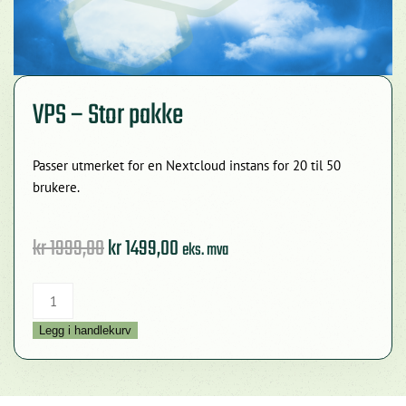
VPS – Stor pakke
Passer utmerket for en Nextcloud instans for 20 til 50
brukere.
Opprinnelig
Nåværende
kr
1999,00
kr
1499,00
eks. mva
pris
pris
VPS
var:
er:
–
kr 1999,00.
kr 1499,00.
Legg i handlekurv
Stor
pakke
antall