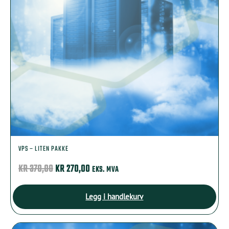
VPS – LITEN PAKKE
OPPRINNELIG
NÅVÆRENDE
KR
370,00
KR
270,00
EKS. MVA
PRIS
PRIS
VAR:
ER:
Legg i handlekurv
KR 370,00.
KR 270,00.