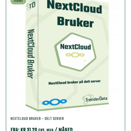
TILBUD!
NEXTCLOUD BRUKER – DELT SERVER
FRA:
KR
31,20
/ MÅNED
EKS. MVA