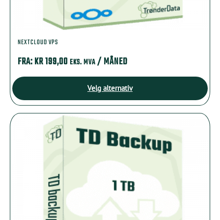
NEXTCLOUD VPS
FRA:
KR
199,00
/ MÅNED
EKS. MVA
Velg alternativ
Dette
produktet
har
flere
varianter.
Alternativene
kan
velges
på
produktsiden