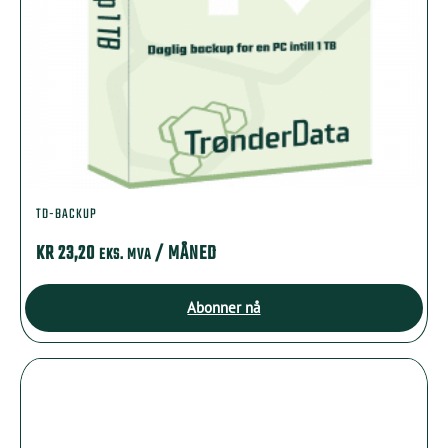
TD-BACKUP
KR
23,20
/ MÅNED
EKS. MVA
Abonner nå