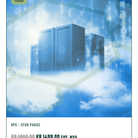
TILBUD!
VPS – STOR PAKKE
OPPRINNELIG
NÅVÆRENDE
KR
1999,00
KR
1499,00
EKS. MVA