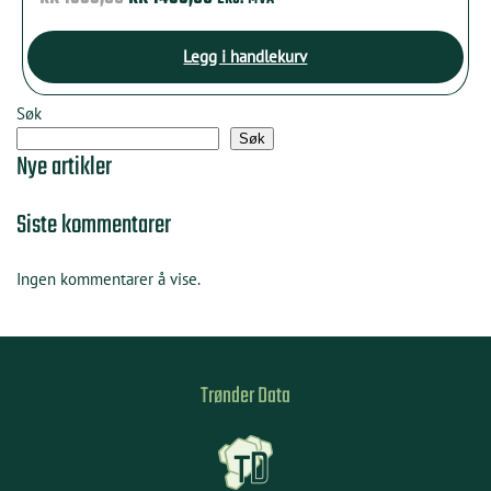
PRIS
PRIS
VAR:
ER:
Legg i handlekurv
KR 1999,00.
KR 1499,00.
Søk
Søk
Nye artikler
Siste kommentarer
Ingen kommentarer å vise.
Trønder Data