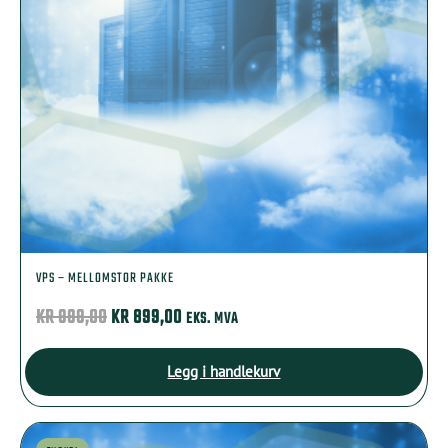
VPS – MELLOMSTOR PAKKE
OPPRINNELIG
NÅVÆRENDE
KR
999,00
KR
899,00
EKS. MVA
PRIS
PRIS
VAR:
ER:
Legg i handlekurv
KR 999,00.
KR 899,00.